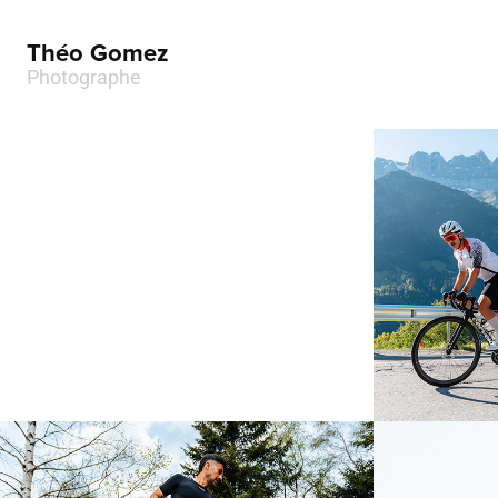
Théo Gomez
Photographe
Cyclos
WTCS Hamburg
Portes
2026
2026