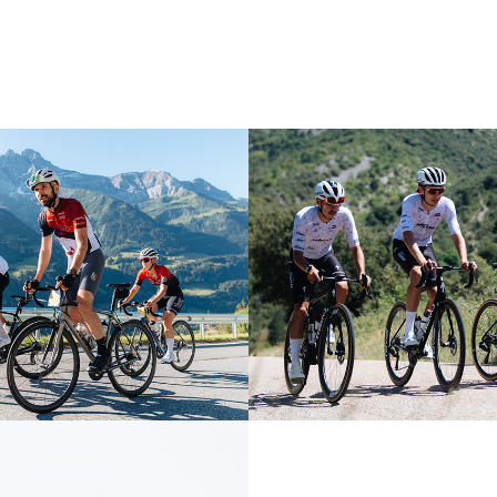
portive des 
Prizm Racing x
 du Soleil
Ventoux
2026