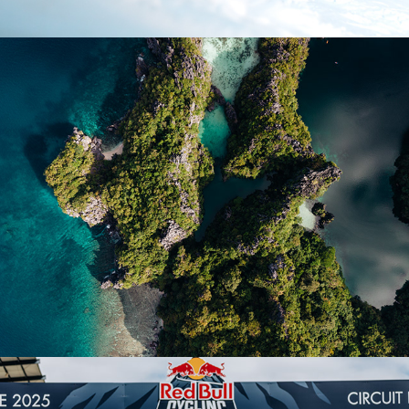
Philippines
2025